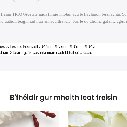
fuil fráma TR90+Acetate agus hinge miotail acu le haghaidh buanachta. S
he uathúil teagmháil nua-aimseartha leis. Foirfe do chuma galánta agus
ichead X Fad na Teampaill : 147mm X 57mm X 19mm X 145mm
hian. Stóráil i gcás cosanta nuair nach bhfuil sé á úsáid
B'fhéidir gur mhaith leat freisin