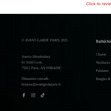
Click to revi
© AVANT-GARDE PARIS 2025
Bailiúchá
Cluaise
Asteria Idirnáisiúnta
61 Sráid Lyon,
Necklaces
75012 Páras, AN FHRAINC
Pendants
Déanaimis conradh :
Bangles & 
bonjour@avantgardeparis.fr