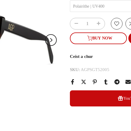
Polairíthe | UV400
BUY NOW
Ceist a chur
SKU:
AGPSGT52005
You’