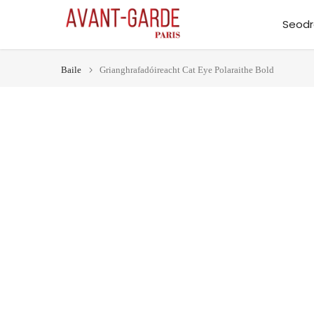
Léim
Seod
ar
ábhar
Baile
Grianghrafadóireacht Cat Eye Polaraithe Bold