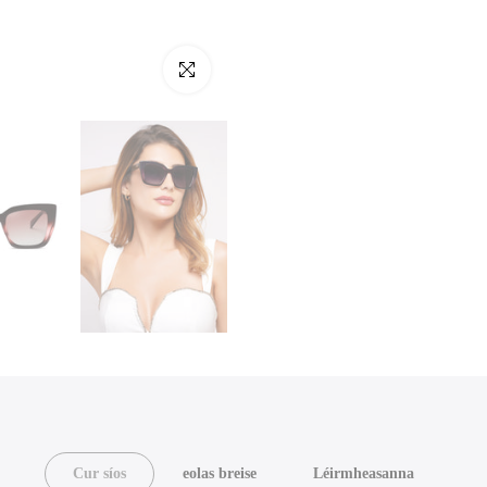
Cliceáil chun é a mhéadú
Cur síos
eolas breise
Léirmheasanna