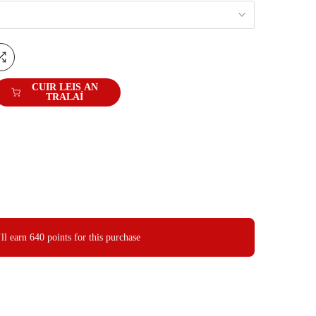
CUIR LEIS AN
TRALAÍ
ll earn
640 points
for this purchase