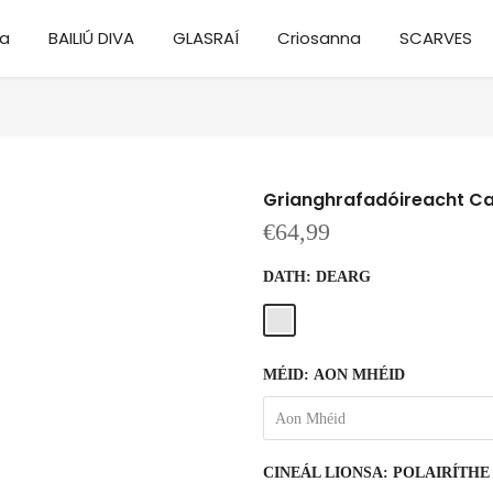
ra
BAILIÚ DIVA
GLASRAÍ
Criosanna
SCARVES
Grianghrafadóireacht Cat
€64,99
DATH:
DEARG
MÉID:
AON MHÉID
Aon Mhéid
CINEÁL LIONSA:
POLAIRÍTHE 