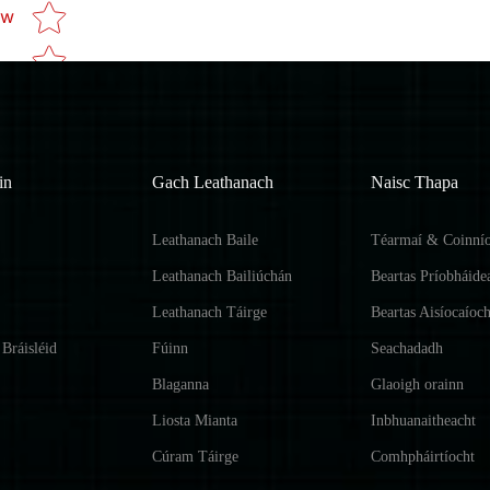
Star rating
ew
in
Gach Leathanach
Naisc Thapa
Leathanach Baile
Téarmaí & Coinnío
Leathanach Bailiúchán
Beartas Príobháide
Leathanach Táirge
Beartas Aisíocaíoch
Bráisléid
Fúinn
Seachadadh
Blaganna
Glaoigh orainn
Liosta Mianta
Inbhuanaitheacht
Cúram Táirge
Comhpháirtíocht