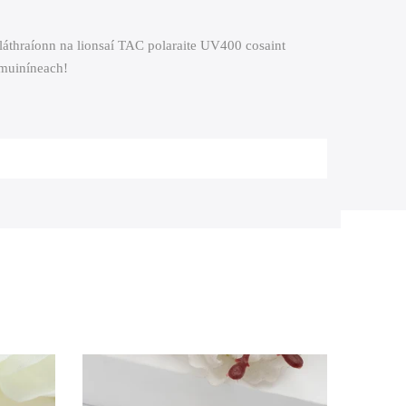
oláthraíonn na lionsaí TAC polaraite UV400 cosaint
 muiníneach!