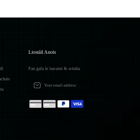
Liostáil Anois
ll
Fan gafa le lascainí & scéalta
achais
ta