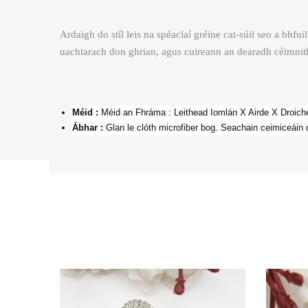
Ardaigh do stíl leis na spéaclaí gréine cat-súil seo a bh
uachtarach don ghrian, agus cuireann an dearadh céimnit
Méid :
Méid an Fhráma : Leithead Iomlán X Airde X Dro
Ábhar :
Glan le clóth microfiber bog. Seachain ceimiceáin d