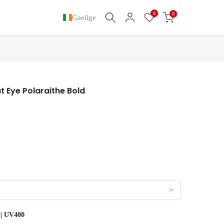
0
0
Gaeilge
 Eye Polaraithe Bold
| UV400