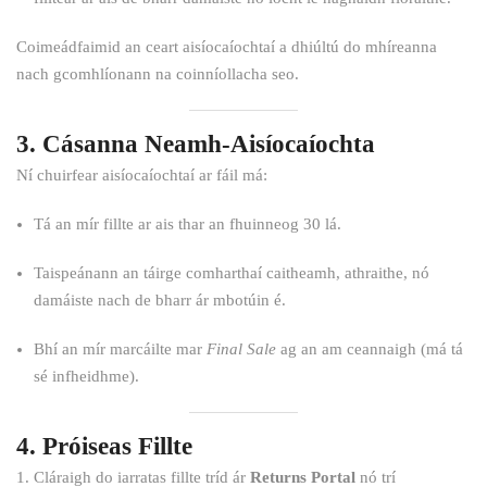
Coimeádfaimid an ceart aisíocaíochtaí a dhiúltú do mhíreanna
nach gcomhlíonann na coinníollacha seo.
3. Cásanna Neamh-Aisíocaíochta
Ní chuirfear aisíocaíochtaí ar fáil má:
Tá an mír fillte ar ais thar an fhuinneog 30 lá.
Taispeánann an táirge comharthaí caitheamh, athraithe, nó
damáiste nach de bharr ár mbotúin é.
Bhí an mír marcáilte mar
Final Sale
ag an am ceannaigh (má tá
sé infheidhme).
4. Próiseas Fillte
Cláraigh do iarratas fillte tríd ár
Returns Portal
nó trí