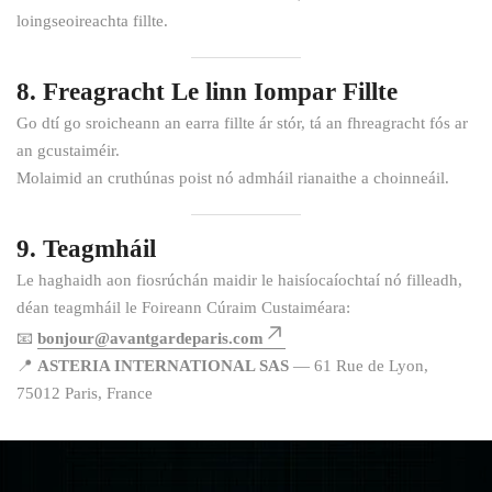
loingseoireachta fillte.
8. Freagracht Le linn Iompar Fillte
Go dtí go sroicheann an earra fillte ár stór, tá an fhreagracht fós ar
an gcustaiméir.
Molaimid an cruthúnas poist nó admháil rianaithe a choinneáil.
9. Teagmháil
Le haghaidh aon fiosrúchán maidir le haisíocaíochtaí nó filleadh,
déan teagmháil le Foireann Cúraim Custaiméara:
📧
bonjour@avantgardeparis.com
📍
ASTERIA INTERNATIONAL SAS
— 61 Rue de Lyon,
75012 Paris, France