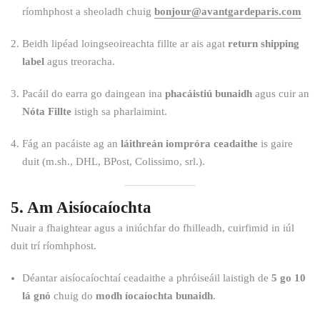
ríomhphost a sheoladh chuig
bonjour@avantgardeparis.com
Beidh lipéad loingseoireachta fillte ar ais agat
return shipping
label
agus treoracha.
Pacáil do earra go daingean ina
phacáistiú bunaidh
agus cuir an
Nóta Fillte
istigh sa pharlaimint.
Fág an pacáiste ag an
láithreán iompróra ceadaithe
is gaire
duit (m.sh., DHL, BPost, Colissimo, srl.).
5. Am Aisíocaíochta
Nuair a fhaightear agus a iniúchfar do fhilleadh, cuirfimid in iúl
duit trí ríomhphost.
Déantar aisíocaíochtaí ceadaithe a phróiseáil laistigh de
5 go 10
lá gnó
chuig do
modh íocaíochta bunaidh
.