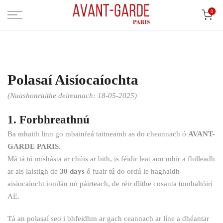
Léim
0
ar
ábhar
Polasaí Aisíocaíochta
(Nuashonraithe deireanach: 18-05-2025)
1. Forbhreathnú
Ba mhaith linn go mbainfeá taitneamh as do cheannach ó
AVANT-
GARDE PARIS
.
Má tá tú míshásta ar chúis ar bith, is féidir leat aon mhír a fhilleadh
ar ais laistigh de
30 days
ó fuair tú do ordú le haghaidh
aisíocaíocht iomlán nó páirteach, de réir dlíthe cosanta tomhaltóirí
AE.
Tá an polasaí seo i bhfeidhm ar gach ceannach ar líne a dhéantar