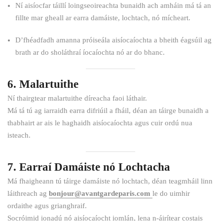
Ní aisíocfar táillí loingseoireachta bunaidh ach amháin má tá an
fillte mar gheall ar earra damáiste, lochtach, nó mícheart.
D’fhéadfadh amanna próiseála aisíocaíochta a bheith éagsúil ag
brath ar do sholáthraí íocaíochta nó ar do bhanc.
6. Malartuithe
Ní thairgtear malartuithe díreacha faoi láthair.
Má tá tú ag iarraidh earra difriúil a fháil, déan an táirge bunaidh a
thabhairt ar ais le haghaidh aisíocaíochta agus cuir ordú nua
isteach.
7. Earraí Damáiste nó Lochtacha
Má fhaigheann tú táirge damáiste nó lochtach, déan teagmháil linn
láithreach ag
bonjour@avantgardeparis.com
le do uimhir
ordaithe agus grianghraif.
Socróimid ionadú nó aisíocaíocht iomlán, lena n-áirítear costais