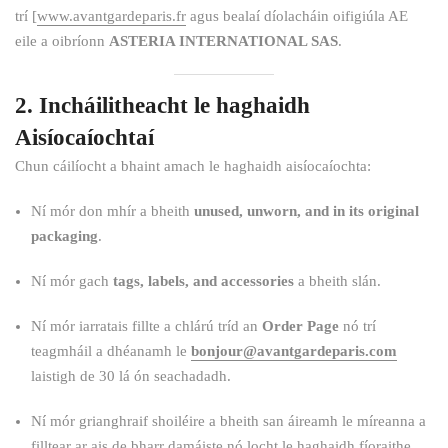
trí [
www.avantgardeparis.fr
agus bealaí díolacháin oifigiúla AE
eile a oibríonn
ASTERIA INTERNATIONAL SAS
.
2. Incháilitheacht le haghaidh
Aisíocaíochtaí
Chun cáilíocht a bhaint amach le haghaidh aisíocaíochta:
Ní mór don mhír a bheith
unused, unworn, and in its original
packaging
.
Ní mór gach
tags, labels, and accessories
a bheith slán.
Ní mór iarratais fillte a chlárú tríd an
Order
Page
nó trí
teagmháil a dhéanamh le
bonjour@avantgardeparis.com
laistigh de 30 lá ón seachadadh.
Ní mór grianghraif shoiléire a bheith san áireamh le míreanna a
filltear ar ais de bharr damáiste nó locht le haghaidh fíoraithe.