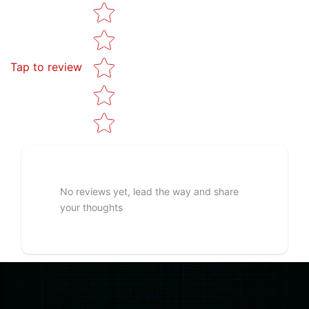
Star rating
Tap to review
No reviews yet, lead the way and share
your thoughts