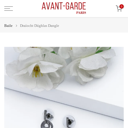
Léim
0
ar
ábhar
Baile
Draíocht Dúghlas Dangle