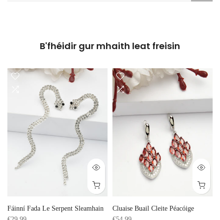
B'fhéidir gur mhaith leat freisin
Fáinní Fada Le Serpent Sleamhain
Cluaise Buail Cleite Péacóige
€29,99
€54,99