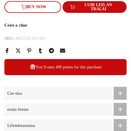
CUIR LEIS AN
BUY NOW
TRALAÍ
Ceist a chur
SKU:
AVC51L157-I11
You’ll earn
490 points
for this purchase
Cur síos
eolas breise
Léirmheasanna