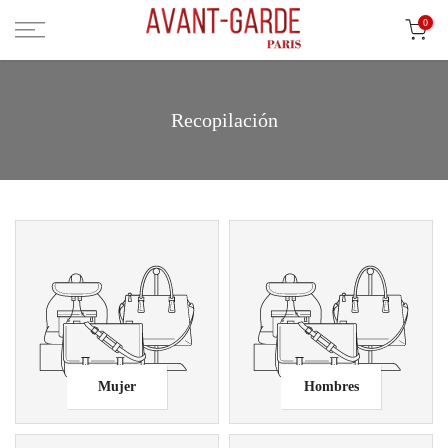
Ir
0
al
contenido
Recopilación
Mujer
Hombres